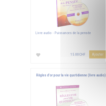
Livre audio - Puissances de la pensée
Ajouter
15.00CHF
Règles d'or pour la vie quotidienne (livre audio)