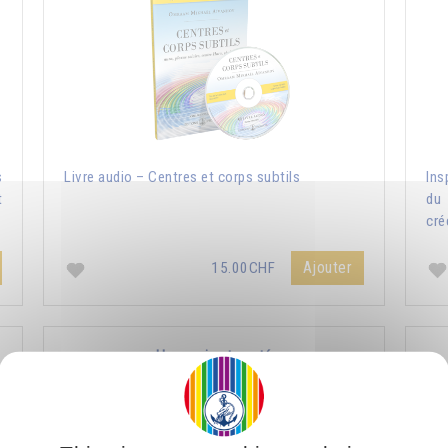
s
Livre audio – Centres et corps subtils
Ins
t
du 
cré
Ajouter
15.00CHF
Harmonie et santé