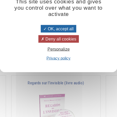
This site uses cookies and gives
you control over what you want to
activate
OK, accept all
La meilleure arme contre la maladie, c’est
La 
Deny all cookies
l’harmonie.
ses
réa
Personalize
Privacy policy
Ajouter
15.00CHF
Regards sur l’invisible (livre audio)