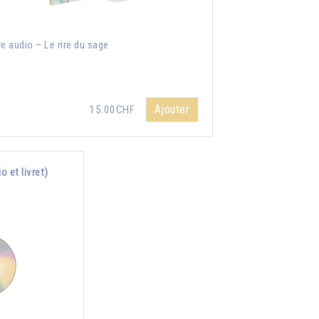
re audio – Le rire du sage
Ajouter
15.00CHF
 et livret)