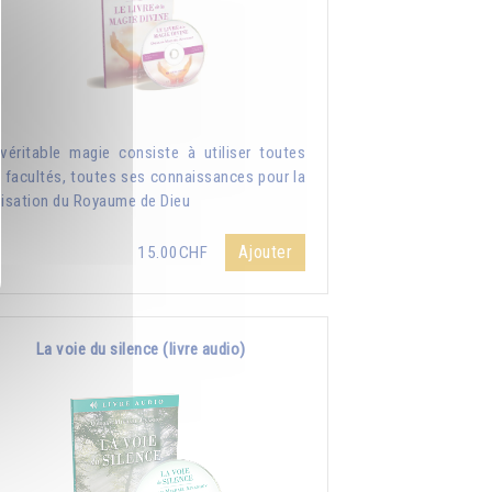
véritable magie consiste à utiliser toutes
 facultés, toutes ses connaissances pour la
lisation du Royaume de Dieu
Ajouter
15.00CHF
La voie du silence (livre audio)