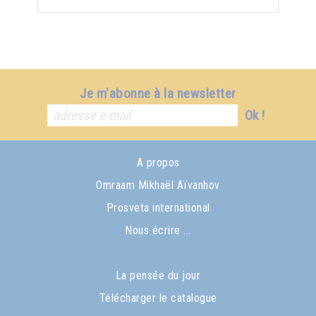
Je m'abonne à la newsletter
Ok !
A propos
Omraam Mikhaël Aïvanhov
Prosveta international
Nous écrire ...
La pensée du jour
Télécharger le catalogue