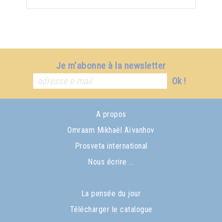
Je m'abonne à la newsletter
Ok !
A propos
Omraam Mikhaël Aïvanhov
Prosveta international
Nous écrire ...
La pensée du jour
Télécharger le catalogue