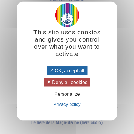
Harmonie et santé
This site uses cookies
and gives you control
over what you want to
activate
La meilleure arme contre la maladie, c’est
OK, accept all
l’harmonie.
Deny all cookies
Personalize
Ajouter
15.00CHF
Privacy policy
Le livre de la Magie divine (livre audio)