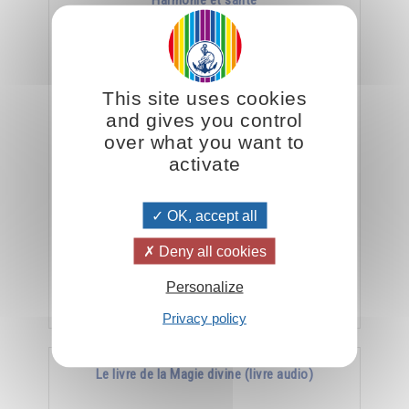
Harmonie et santé
This site uses cookies
and gives you control
over what you want to
activate
La meilleure arme contre la maladie, c’est
OK, accept all
l’harmonie.
Deny all cookies
Personalize
Ajouter
15.00CHF
Privacy policy
Le livre de la Magie divine (livre audio)