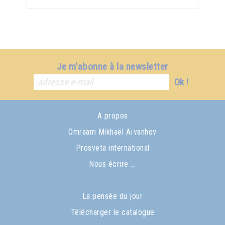
Je m'abonne à la newsletter
Ok !
A propos
Omraam Mikhaël Aïvanhov
Prosveta international
Nous écrire ...
La pensée du jour
Télécharger le catalogue