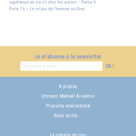
supérieure en soi et chez les autres – Partie II
Piste 16 – Le retour de l’homme en Dieu
Je m'abonne à la newsletter
Ok !
A propos
Omraam Mikhaël Aïvanhov
Prosveta international
Nous écrire ...
La pensée du jour