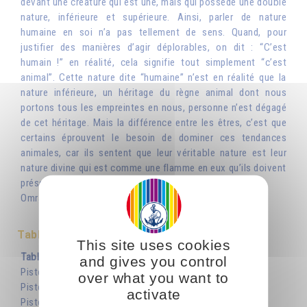
devant une créature qui est une, mais qui possède une double
nature, inférieure et supérieure. Ainsi, parler de nature
humaine en soi n’a pas tellement de sens. Quand, pour
justifier des manières d’agir déplorables, on dit : “C’est
humain !” en réalité, cela signifie tout simplement “c’est
animal”. Cette nature dite “humaine” n’est en réalité que la
nature inférieure, un héritage du règne animal dont nous
portons tous les empreintes en nous, personne n’est dégagé
de cet héritage. Mais la différence entre les êtres, c’est que
certains éprouvent le besoin de dominer ces tendances
animales, car ils sentent que leur véritable nature est leur
nature divine qui est comme une flamme en eux qu’ils doivent
préserver et nourrir.»
Omraam Mikhaël Aïvanhov
Table des matières
This site uses cookies
Table des matières
and gives you control
Piste 1 – Titre et note de l’éditeur
over what you want to
Piste 2 – Table des matières
activate
Piste 3 – Nature humaine… ou nature animale?