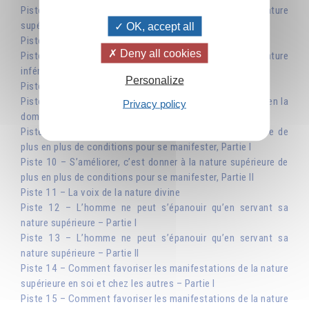
Piste 4 – La nature inférieure, reflet inversé de la nature
supérieure
OK, accept all
Piste 5 – À la recherche de notre véritable identité
Deny all cookies
Piste 6 – Comment échapper aux limitations de la nature
inférieure
Personalize
Piste 7 – Le soleil, symbole de la nature divine
Piste 8 – Exploiter les ressources de la nature inférieure en la
Privacy policy
dominant
Piste 9 – S’améliorer, c’est donner à la nature supérieure de
plus en plus de conditions pour se manifester, Partie I
Piste 10 – S’améliorer, c’est donner à la nature supérieure de
plus en plus de conditions pour se manifester, Partie II
Piste 11 – La voix de la nature divine
Piste 12 – L’homme ne peut s’épanouir qu’en servant sa
nature supérieure – Partie I
Piste 13 – L’homme ne peut s’épanouir qu’en servant sa
nature supérieure – Partie II
Piste 14 – Comment favoriser les manifestations de la nature
supérieure en soi et chez les autres – Partie I
Piste 15 – Comment favoriser les manifestations de la nature