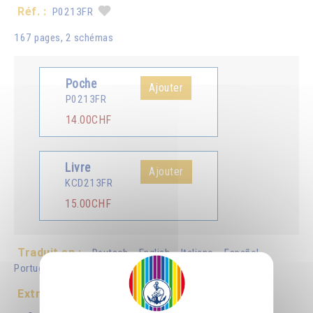
Réf. :
P0213FR
167 pages, 2 schémas
Poche
Ajouter
P0213FR
14.00CHF
Livre
Ajouter
KCD213FR
15.00CHF
Traduit en :
Deutsch
English
Italiano
Español
Português
Românã
Extrait