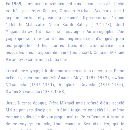
En 1959
, après avoir œuvré pendant plus de vingt ans à la tâche
confiée par Peter Deunov, Omraam Mikhaël Aïvanhov partit
séjourner en Inde et y demeura une année. Il y rencontra le 17 juin
1959 le Mahavatar Neem Karoli Babaji ( ?-1973), dont
Yogananda avait dit dans son ouvrage « Autobiographie d’un
yogi » que son rôle était depuis longtemps celui d’un guide pour
les prophètes et les maîtres. Dans des circonstances sur
lesquelles il est toujours demeuré très discret, Omraam Mikhaël
Aïvanhov reçut le nom «Omraam».
Lors de ce voyage, il fit de nombreuses autres rencontres. Parmi
celles-ci, mentionnons Mâ Ânanda Moyî (1896-1982), swâmi
Nîtyananda (1896-1961), Anâgârika Govinda (1898-1985),
Swâmi Shivananda (1887-1963)
Jusqu’à cette époque, Frère Mikhaël avait refusé d’être appelé
Maître par ses disciples. Il s’était toujours considéré lui-même
comme un disciple de son propre maître, Peter Deunov. À la suite
de ce voyage en Inde, tout changea. Ses disciples, qui le