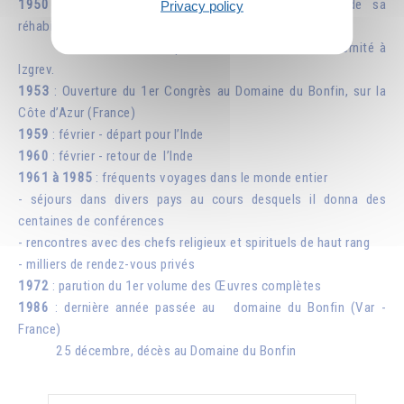
1950
: mars, libération, qui sera suivie en 1960 de sa
Privacy policy
réhabilitation
mi-mars 1950, reprise de contact avec la fraternité à
Izgrev.
1953
: Ouverture du 1er Congrès au Domaine du Bonfin, sur la
Côte d’Azur (France)
1959
: février - départ pour l’Inde
1960
: février - retour de l’Inde
1961 à 1985
: fréquents voyages dans le monde entier
- séjours dans divers pays au cours desquels il donna des
centaines de conférences
- rencontres avec des chefs religieux et spirituels de haut rang
- milliers de rendez-vous privés
1972
: parution du 1er volume des Œuvres complètes
1986
: dernière année passée au domaine du Bonfin (Var -
France)
25 décembre, décès au Domaine du Bonfin