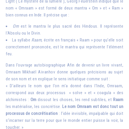
Light
( Le mystère de la lumière
), Georg Feuerstein indique que le
nom « Omraam » est formé de deux mantra « Om » et « Ram »
bien connus en Inde. Il précise que :
Om
est le mantra le plus sacré des Hindous. Il représente
l’Absolu ou le Divin.
La syllabe
Raam
, écrite en français « Raam » pour qu’elle soit
correctement prononcée, est le mantra qui représente l’élément
feu.
Dans l’ouvrage autobiographique
Afin de devenir un livre vivant
,
Omraam Mikhaël Aïvanhov donne quelques précisions au sujet
de son nom et en explique le sens initiatique comme suit :
« D’ailleurs le nom que l’on m’a donné dans l’Inde, Omraam,
correspond aux deux processus « solve » et « coagula » des
alchimistes :
Om
dissout les choses, les rend subtiles, et
Raam
les matérialise, les concrétise.
Le nom Omraam est donc tout un
processus de concrétisation
: l’idée invisible, impalpable qui doit
s’incarner sur la terre pour que le monde entier puisse la voir, la
toucher. »