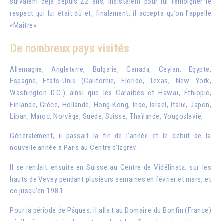
suivaient déjà depuis 22 ans, insistaient pour lui témoigner le
respect qui lui était dû et, finalement, il accepta qu’on l’appelle
«Maître».
De nombreux pays visités
Allemagne, Angleterre, Bulgarie, Canada, Ceylan, Egypte,
Espagne, Etats-Unis (Californie, Floride, Texas, New York,
Washington D.C.) ainsi que les Caraïbes et Hawaï, Éthiopie,
Finlande, Grèce, Hollande, Hong-Kong, Inde, Israël, Italie, Japon,
Liban, Maroc, Norvège, Suède, Suisse, Thaïlande, Yougoslavie,
Généralement, il passait la fin de l’année et le début de la
nouvelle année à Paris au Centre d'Izgrev.
Il se rendait ensuite en Suisse au Centre de Vidélinata, sur les
hauts de Vevey pendant plusieurs semaines en février et mars, et
ce jusqu’en 1981.
Pour la période de Pâques, il allait au Domaine du Bonfin (France)