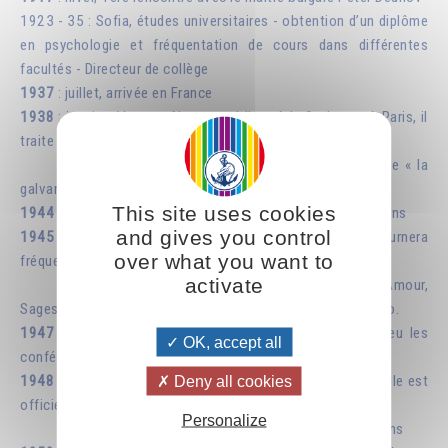
1923 - 35 : Sofia, études universitaires - obtention d’un diplôme
en psychologie et fréquentation de cours dans différentes
facultés - Directeur de collège
1937
: juillet, arrivée en France
1938
: janvier, 1ère conférence publique à la Sorbonne à Paris, il
traite de « la deuxième naissance ».
juin, 1ère conférence publique à Lyon, il traite de « la
galvanoplastie spirituelle » sur l'éducation prénatale
This site uses cookies
1944
: 27 décembre, décès de Peter Deunov à l’âge de 80 ans
and gives you control
1945
: 1er groupe fraternel en Suisse, pays où il séjournera
over what you want to
fréquemment, notamment en février-mars
activate
Noël, publication du 1er ouvrage, intitulé « Amour,
Sagesse, Vérité », avec une introduction de Lanza del Vasto.
1947
: achat de la propriété « Izgrev » à Paris où ont lieu les
OK, accept all
conférences et rencontres.
1948
: 16 janvier, l'association Fraternité Blanche Universelle est
Deny all cookies
officiellement créée.
Personalize
21 janvier : arrestation suite à de fausses accusations