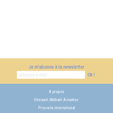
Je m'abonne à la newsletter
Ok !
A propos
Omraam Mikhaël Aïvanhov
Prosveta international