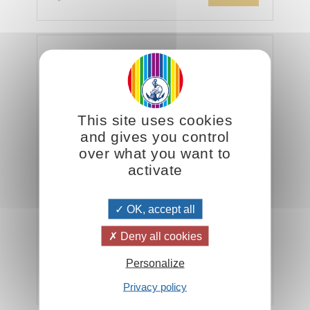
L'Arc-en-ciel - format 34 x 100 cm
This site uses cookies
and gives you control
over what you want to
activate
OK, accept all
« Le prisme nous révèle que la lumière blanche
se décompose en sept couleurs : rouge, orange,
Deny all cookies
jaune, vert, bleu, indigo et violet...
Personalize
Ajouter
18.00CHF
Privacy policy