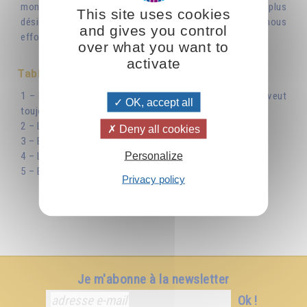
montrer plus larges dans notre compréhension, plus
This site uses cookies
désintéressés dans nos relations avec les autres en nous
and gives you control
efforçant d’aimer plutôt que de chercher à être aimés. »
over what you want to
activate
Table des matières
1 – La personnalité veut toujours prendre, l’individualité veut
OK, accept all
toujours donner
2 – La terre est la personnalité, le soleil est l’individualité
Deny all cookies
3 – En montant dans l’individualité, on se libère
Personalize
4 – Le nouvel Enseignement est de tout donner à Dieu
5 – Explication de la Parabole de l’économe infidèle
Privacy policy
Je m'abonne à la newsletter
Ok !