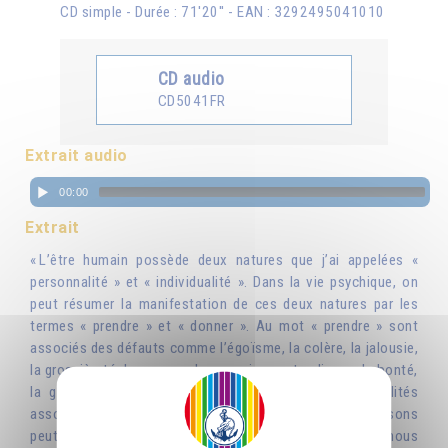
CD simple - Durée : 71'20'' - EAN : 3292495041010
CD audio
CD5041FR
Extrait audio
00:00
Extrait
« L’être humain possède deux natures que j’ai appelées «
personnalité » et « individualité ». Dans la vie psychique, on
peut résumer la manifestation de ces deux natures par les
termes « prendre » et « donner ». Au mot « prendre » sont
associés des défauts comme l’égoïsme, la colère, la jalousie,
la grossièreté, le manque de conscience ; tandis que la bonté,
la générosité, l’indulgence, l’abnégation sont des qualités
associées au mot « donner ». Et tout ce que nous faisons
peut être une occasion de donner, c’est-à-dire de nous