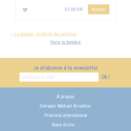
Ajouter
22.00CHF
< La bougie, symbole du sacrifice
Vivre la lumière
Je m'abonne à la newsletter
Ok !
A propos
Omraam Mikhaël Aïvanhov
Prosveta international
Nous écrire ...