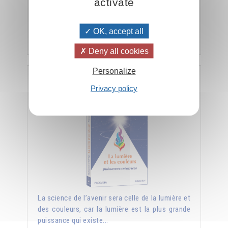
connaître, se retrouver, la fusion du moi
activate
inférieur et du Moi supérieur.
OK, accept all
Ajouter
26.00CHF
Deny all cookies
Personalize
La lumière et les couleurs puissances
Privacy policy
créatrices
La science de l’avenir sera celle de la lumière et
des couleurs, car la lumière est la plus grande
puissance qui existe...