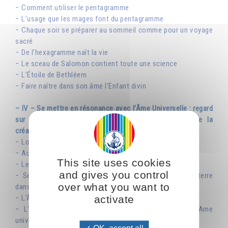
− Comment utiliser le pentagramme
− L’usage que les mages font du pentagramme
− Chaque soir se préparer au sommeil comme pour un voyage
sacré
− De l’hexagramme naît la vie
− Le sceau de Salomon contient toute une science
− L’Étoile de Bethléem
− Faire naître dans son âme l’Enfant divin
– IV – Se mettre en résonance avec l’Âme Universelle : regard
sur quelques grandes lois qui sont au fondement de la
création
− Lorsque l’Éternel traça un cercle à la surface de l’abîme
− Au commencement Dieu créa le ciel et la terre
This site uses cookies
− Le quatrième jour de la création
and gives you control
− Se servir de la clé de l’analogie pour comprendre la terre
over what you want to
dans le système solaire
activate
− L’Âme Universelle
− L’âme qui nous habite est une infime partie de l’Ame
universelle