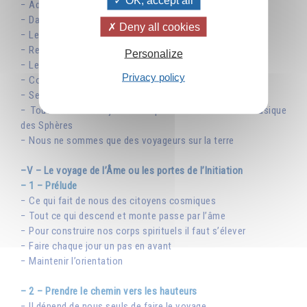
OK, accept all
− Adam Kadmon, l’Homme primordial
− Dans l’Homme cosmique nous sommes Un
Deny all cookies
− Le sens de la vie spirituelle
− Rentrer en contact avec notre Âme supérieure
Personalize
− Le premier travail du spiritualiste
Privacy policy
− Commencez à comprendre votre Moi véritable
− Se mettre en résonnance avec l’Âme Universelle
− Tout chante : un jour nous pourrons entendre la musique
des Sphères
− Nous ne sommes que des voyageurs sur la terre
–V – Le voyage de l’Âme ou les portes de l’Initiation
– 1 – Prélude
− Ce qui fait de nous des citoyens cosmiques
− Tout ce qui descend et monte passe par l’âme
− Pour construire nos corps spirituels il faut s’élever
− Faire chaque jour un pas en avant
− Maintenir l’orientation
– 2 – Prendre le chemin vers les hauteurs
− Il dépend de nous seuls de faire le voyage