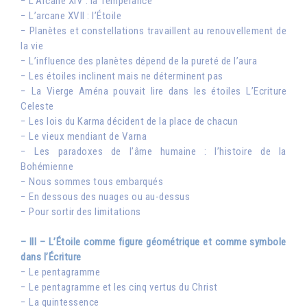
− L’Arcane XIV : la Tempérance
− L’arcane XVII : l’Étoile
− Planètes et constellations travaillent au renouvellement de
la vie
− L’influence des planètes dépend de la pureté de l’aura
− Les étoiles inclinent mais ne déterminent pas
− La Vierge Aména pouvait lire dans les étoiles L’Ecriture
Celeste
− Les lois du Karma décident de la place de chacun
− Le vieux mendiant de Varna
− Les paradoxes de l’âme humaine : l’histoire de la
Bohémienne
− Nous sommes tous embarqués
− En dessous des nuages ou au-dessus
− Pour sortir des limitations
– III – L’Étoile comme figure géométrique et comme symbole
dans l’Écriture
− Le pentagramme
− Le pentagramme et les cinq vertus du Christ
− La quintessence