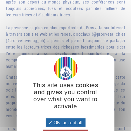
après son départ du monde physique, ses conférences sont
toujours appréciées, lues et écoutées par des milliers de
lecteurs.trices et d'auditeurs.trices.
La présence de plus en plus importante de Prosveta sur Internet
à travers son site web et les réseaux sociaux (@prosveta_ch et
@prosvetaverlag_ch) a permis et permet toujours de partager
entre les lecteurs-trices des richesses inestimables pour aider
l'être humain à son développement spirituel et à la
compréhension d'une nécessaire mutation intérieure pour une
humanité plus épanouie.
Omraam Mikhaël Aïvanhov
aimait qualifier l’émergence de cette
nouvelle conscience par le terme de « solaire », à l’image du
This site uses cookies
soleil qui distribue sa lumière, sa chaleur et sa vie à tous les
and gives you control
êtres quels qu’ils soient. Aider les humains à retrouver leur
over what you want to
propre dimension spirituelle tout en s’épanouissant au cœur du
activate
monde où ils se trouvent fut une ligne de force de son
enseignement.
OK, accept all
Tous les ouvrages que diffusent les Éditions Prosveta sont