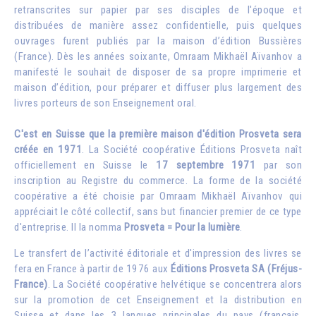
retranscrites sur papier par ses disciples de l'époque et
distribuées de manière assez confidentielle, puis quelques
ouvrages furent publiés par la maison d’édition Bussières
(France). Dès les années soixante, Omraam Mikhaël Aïvanhov a
manifesté le souhait de disposer de sa propre imprimerie et
maison d’édition, pour préparer et diffuser plus largement des
livres porteurs de son Enseignement oral.
C'est en Suisse que la première maison d'édition Prosveta sera
créée en 1971
. La Société coopérative Éditions Prosveta naît
officiellement en Suisse le
17 septembre 1971
par son
inscription au Registre du commerce. La forme de la société
coopérative a été choisie par Omraam Mikhaël Aïvanhov qui
appréciait le côté collectif, sans but financier premier de ce type
d'entreprise. Il la nomma
Prosveta = Pour la lumière
.
Le transfert de l’activité éditoriale et d'impression des livres se
fera en France à partir de 1976 aux
Éditions Prosveta SA (Fréjus-
France)
. La Société coopérative helvétique se concentrera alors
sur la promotion de cet Enseignement et la distribution en
Suisse et dans les 3 langues principales du pays (français,