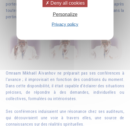
Deny all cookies
porteurs de ce message. Son originalité et son succès après
toutes ces années tient dans la clarté de son discours et dans la
Personalize
pertinence de son exposé pour les temps modernes.
Privacy policy
Omraam Mikhaël Aïvanhov ne préparait pas ses conférences à
l’avance ; il improvisait en fonction des conditions du moment.
Dans cette disponibilité, il était capable d’éclairer des situations
précises, de répondre à des demandes, individuelles ou
collectives, formulées ou intériorisées.
Ses conférences induisaient une résonance chez ses auditeurs,
qui découvraient une voie à travers elles, une source de
connaissances sur des réalités spirituelles.