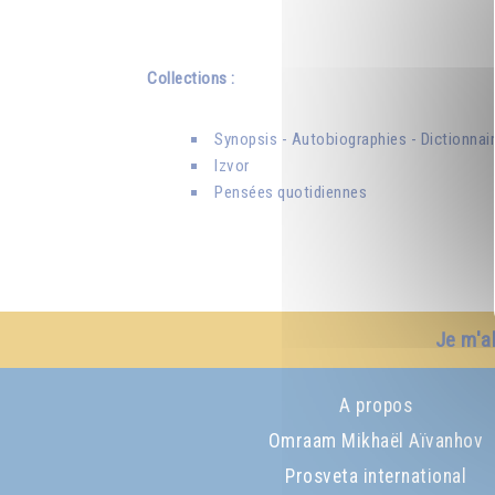
Collections :
Synopsis - Autobiographies - Dictionnai
Izvor
Pensées quotidiennes
Je m'a
A propos
Omraam Mikhaël Aïvanhov
Prosveta international