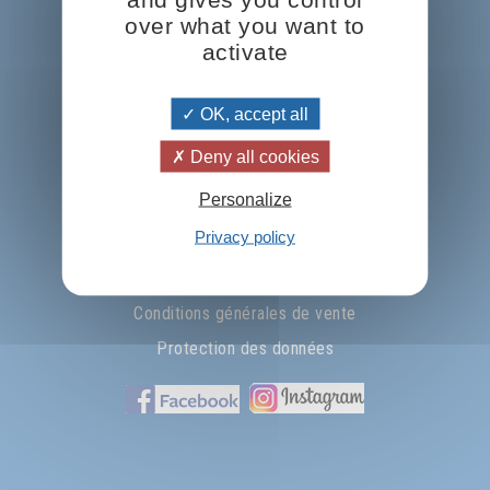
over what you want to
Prosveta international
activate
Nous écrire ...
OK, accept all
La pensée du jour
Deny all cookies
Télécharger le catalogue
Personalize
Nos parutions les plus récentes
Privacy policy
Catalogue autres langues
Conditions générales de vente
Protection des données