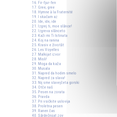
Fir-fjur-fen
Gree, gree
Hymne à la Fraternité
I skačam az
Ide, ide, ide
Izgrej ti, moe slănce!
Izgreva slănceto
Kaži mi Ti Istinata
Koj na ranina
Krasiv e životăt
Les Voyelles
Malkijat izvor
Misli!
Moga da kaža
Musala
Napred da hodim smelo
Napred za slava!
Nij sme slavejčeta gorski
Otče naš
Pesen na zorata
Pravda
Pri vsičkite uslovija
Proletna pesen
Ranen čas
Sărdečnijat zov