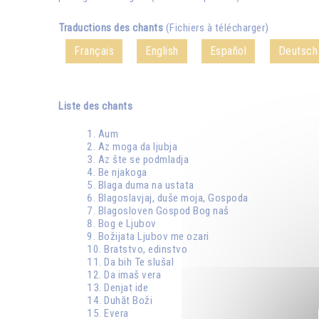
Traductions des chants
(Fichiers à télécharger)
Français
English
Español
Deutsch
Liste des chants
Aum
Az moga da ljubja
Az šte se podmladja
Be njakoga
Blaga duma na ustata
Blagoslavjaj, duše moja, Gospoda
Blagosloven Gospod Bog naš
Bog e Ljubov
Božijata Ljubov me ozari
Bratstvo, edinstvo
Da bih Te slušal
Da imaš vera
Denjat ide
Duhăt Boži
Evera