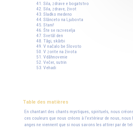
Sila, zdrave e bogatstvo
Sila, zdrave, život
Sladko medeno
Slănceto na Ljubovta
Stani!
Šte se razveselja
Svetăl den
Tăgi, skărbi
V načalo be Slovoto
V zorite na života
Vdăhnovenie
Večer, sutrin
Vehadi
Table des matières
En chantant des chants mystiques, spirituels, nous cré
ces couleurs que nous créons à l’extérieur de nous, nous l
anges ne viennent que si nous savons les attirer par de tel