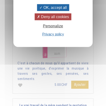
OK, accept all
L'art et la vie
Deny all cookies
Personalize
Privacy policy
C’est à chacun de nous qu’il appartient de vivre
une vie poétique, d’exprimer la musique à
travers ses gestes, ses pensées, ses
sentiments.
Ajouter
5.00CHF
Le vrai travail de la mère pendant la gestation