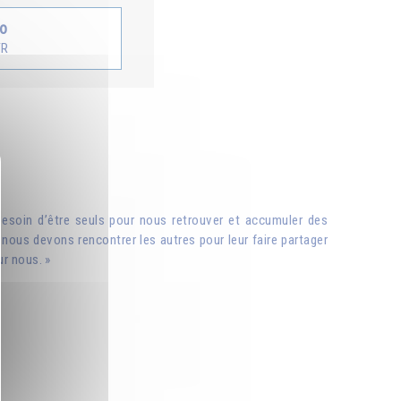
io
FR
 besoin d’être seuls pour nous retrouver et accumuler des
nous devons rencontrer les autres pour leur faire partager
r nous. »