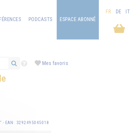
FR
DE
IT
FÉRENCES
PODCASTS
ESPACE ABONNÉ
Mes favoris
le
8’’ - EAN : 3292495045018