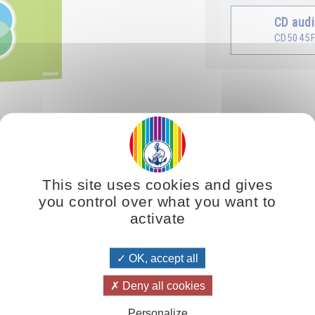
CD aud
CD5045
00:00
s meilleures conditions d’évolution. En tant qu’individus nous avons
This site uses cookies and gives
 nous nous sommes rechargés et que nous nous sentons riches et forts, 
you control over what you want to
 des esprits nous sentons que l’espace infini commence à s’ouvrir pou
activate
OK, accept all
re
Deny all cookies
bénédictions
Personalize