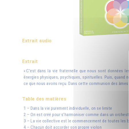
Extrait audio
Extrait
« C’est dans la vie fraternelle que nous sont données le
énergies physiques, psychiques, spirituelles. Puis, quand
ce que nous avons reçu. Dans cette communion des âmes et
Table des matières
1 – Dans la vie purement individuelle, on se limite
2 – On est créé pour s’harmoniser comme dans un orchest
3 – La vie collective est le commencement de toutes les 
4 – Chacun doit accorder son propre violon