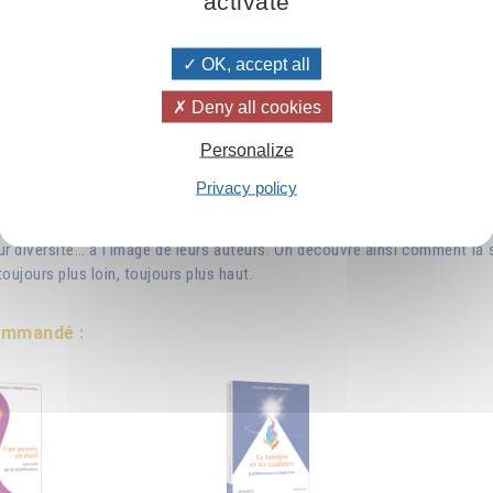
activate
OK, accept all
 la partie méridionale de ce qui est, aujourd’hui, la République de M
Deny all cookies
 d’abord sténographiées, puis enregistrées sur bandes magnétiques,
Personalize
n cours de parution, ils sont traduits en plus de trente langues.
aintenant faire connaître : comment dans les premières années de sa
Privacy policy
disciples. Ce sont là en quelque sorte « de petites histoires dans la gr
r diversité… à l’image de leurs auteurs. On découvre ainsi comment la 
toujours plus loin, toujours plus haut.
commandé :