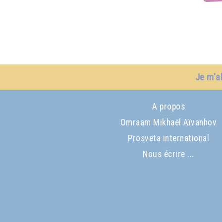
Je m'a
A propos
Omraam Mikhaël Aïvanhov
Prosveta international
Nous écrire ...