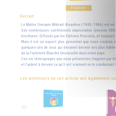
Feuilleter
Extrait
Le Maître Omraam Mikhaël Aïvanhov (1900-1986) est né dans
Ses nombreuses conférences improvisées (environ 5000),
brochures. Diffusés par les Éditions Prosveta, et toujours e
Mais il est un aspect plus personnel que nous voulons m
quelques-uns de ceux qui devaient devenir ses plus fidèles 
de la Fraternité Blanche Universelle dans notre pays.
Ces six témoignages que nous présentons frappent par leu
et l’aident à devenir ce qu’il est vraiment en le conduisant 
Les acheteurs de cet article ont également 