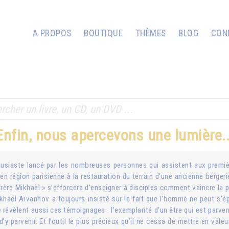
A PROPOS
BOUTIQUE
THÈMES
BLOG
CON
Enfin, nous apercevons une lumière..
thousiaste lancé par les nombreuses personnes qui assistent aux pre
 en région parisienne à la restauration du terrain d’une ancienne bergeri
« frère Mikhaël » s’efforcera d’enseigner à disciples comment vaincre l
aël Aïvanhov a toujours insisté sur le fait que l’homme ne peut s’épan
e révèlent aussi ces témoignages : l’exemplarité d’un être qui est parven
 parvenir. Et l’outil le plus précieux qu’il ne cessa de mettre en valeur 