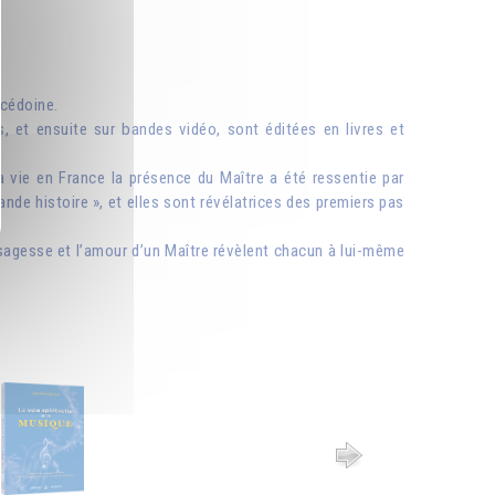
acédoine.
 et ensuite sur bandes vidéo, sont éditées en livres et
 vie en France la présence du Maître a été ressentie par
ande histoire », et elles sont révélatrices des premiers pas
sagesse et l’amour d’un Maître révèlent chacun à lui-même