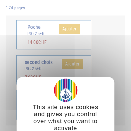
174 pages
Poche
Ajouter
P0225FR
14.00CHF
second choix
Ajouter
P0225FR
7.00CHF
Livre audio
Ajouter
KCD225FR
This site uses cookies
15.00CHF
and gives you control
over what you want to
activate