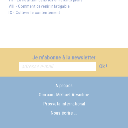
VII - La nutrition dans les différents plans
VIII - Comment devenir infatigable
IX - Cultiver le contentement
Je m'abonne à la newsletter
Ok !
A propos
Omraam Mikhaël Aïvanhov
Prosveta international
Nous écrire ...