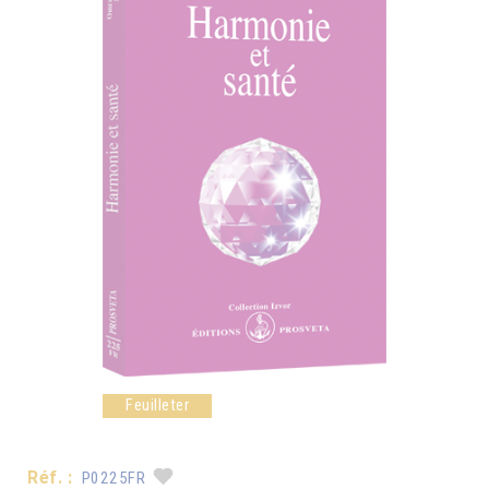
Feuilleter
Réf. :
P0225FR