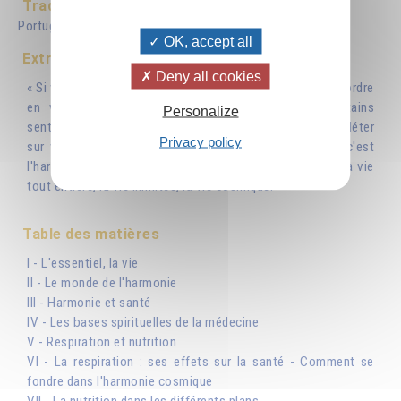
Traduit en :
Deutsch
English
Italiano
Español
Português
Nederlands
OK, accept all
Extrait
Deny all cookies
« Si vous êtes malade, c'est que vous entretenez un désordre
en vous : vous avez nourri certaines pensées, certains
Personalize
sentiments, certaines attitudes et cela a fini par se refléter
Privacy policy
sur votre santé. La meilleure arme contre la maladie, c'est
l'harmonie : jour et nuit, penser à se synchroniser avec la vie
tout entière, la vie illimitée, la vie cosmique. »
Table des matières
I - L'essentiel, la vie
II - Le monde de l'harmonie
III - Harmonie et santé
IV - Les bases spirituelles de la médecine
V - Respiration et nutrition
VI - La respiration : ses effets sur la santé - Comment se
fondre dans l'harmonie cosmique