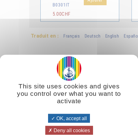
B0301IT
5.00CHF
Traduit en :
Français
Deutsch
English
Españo
This site uses cookies and gives
you control over what you want to
activate
e. La nascita di un anno è simile alla nascita di un bambino. É la nasci
OK, accept all
a, allo scopo di determinare lo svolgersi degli avvenimenti per tutta la
 mese, il secondo giorno il secondo mese, il terzo giorno il terzo mese
Deny all cookies
te i primi dodici giorni per gettare una base intelligente e luminosa