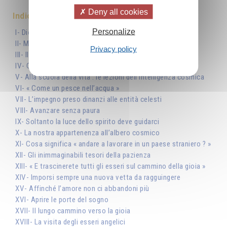
Deny all cookies
Indice
Personalize
I- Dio, origine e meta del nostro viaggio
II- Mettersi in cammino
Privacy policy
III- Il pungolo della sofferenza
IV- Cercare dentro di se le risposte di Dio
V- Alla scuola della vita : le lezioni dell’Intelligenza cosmica
VI- « Come un pesce nell’acqua »
VII- L’impegno preso dinanzi alle entità celesti
VIII- Avanzare senza paura
IX- Soltanto la luce dello spirito deve guidarci
X- La nostra appartenenza all’albero cosmico
XI- Cosa significa « andare a lavorare in un paese straniero ? »
XII- Gli inimmaginabili tesori della pazienza
XIII- « E trascinerete tutti gli esseri sul cammino della gioia »
XIV- Imporsi sempre una nuova vetta da ragguingere
XV- Affinché l’amore non ci abbandoni più
XVI- Aprire le porte del sogno
XVII- Il lungo cammino verso la gioia
XVIII- La visita degli esseri angelici