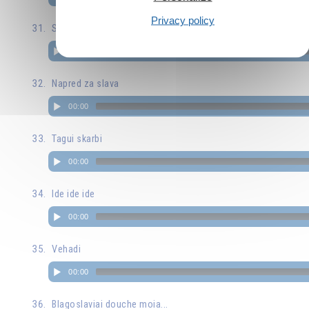
Privacy policy
Sila zdrave e bogatsvo
00:00
Napred za slava
00:00
Tagui skarbi
00:00
Ide ide ide
00:00
Vehadi
00:00
Blagoslaviai douche moia...