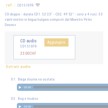
ref. :
CD1510FR
CD doppio - durata CD1: 52'23" - CD2: 49'32" - coro a 4 voci. 53
canti mistici in lingua bulgara composti dal Maestro Peter
Deunov
CD audio
Aggiungere
CD1510FR
23.00CHF
Extrait audio
Blaga douma na oustata
00:00
Bog e lioubov
00:00