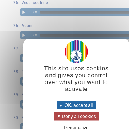
Vecer soutrine
00:00
Aoum
00:00
Pessen na zorata
00:00
This site uses cookies
Otce nach
and gives you control
over what you want to
00:00
activate
Stani
00:00
OK, accept all
Deny all cookies
Bojiata lioubov me ozari
Personalize
00:00