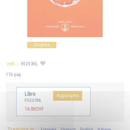
Sfogliare
ref. :
P0203NL
176 pag.
Libro
Aggiungere
P0203NL
16.00CHF
Tradotto in :
Français
Deutsch
English
Italiano