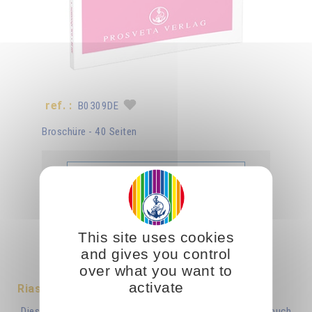
ref. :
B0309DE
Broschüre - 40 Seiten
Libro
Aggiungere
B0309DE
5.00CHF
This site uses cookies
and gives you control
Tradotto in :
Français
over what you want to
activate
Riassunto
Diese Broschüre war ein Auszug aus dem Izvor Taschenbuch