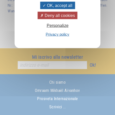
Nr.: 219 "Geheimnis Mensch..." und ist zur Zeit vergriffen.
OK, accept all
Wann diese Broschüre nachgedruckt wird ist ungewiss.
Deny all cookies
Personalize
Privacy policy
Mi iscrivo alla newsletter
Ok!
Chi siamo
Omraam Mikhaël Aïvanhov
Prosveta Internazionale
Scrivici ...