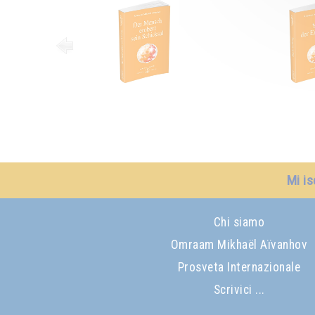
Mi is
Chi siamo
Omraam Mikhaël Aïvanhov
Prosveta Internazionale
Scrivici ...