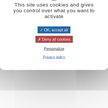
zu helfen, sie zu trösten, aufzuklären und zu heilen. Derjenige, der 
This site uses cookies and gives
you control over what you want to
activate
OK, accept all
Deny all cookies
Personalize
n Mitteln suchen
Privacy policy
 sind