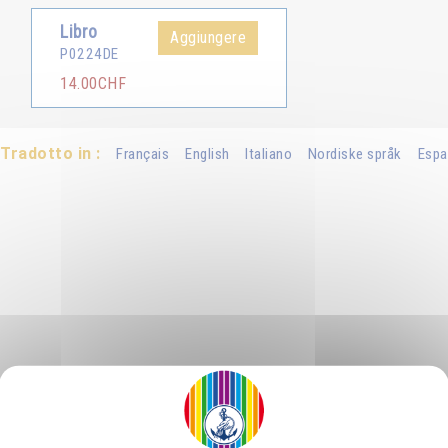
Libro
Aggiungere
P0224DE
14.00CHF
Tradotto in :
Français
English
Italiano
Nordiske språk
Espa
ist geschenkt. Da jeder Gedanke von dieser Macht des Geistes, der ihn 
eit werden. Jeder kann seine Gedanken wie Boten, wie kleine lich