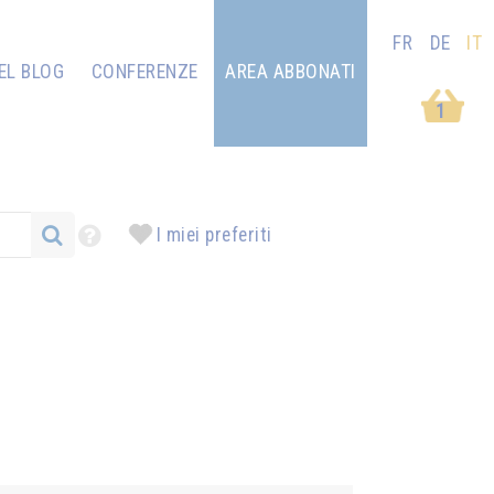
FR
DE
IT
EL BLOG
CONFERENZE
AREA ABBONATI
1
I miei preferiti