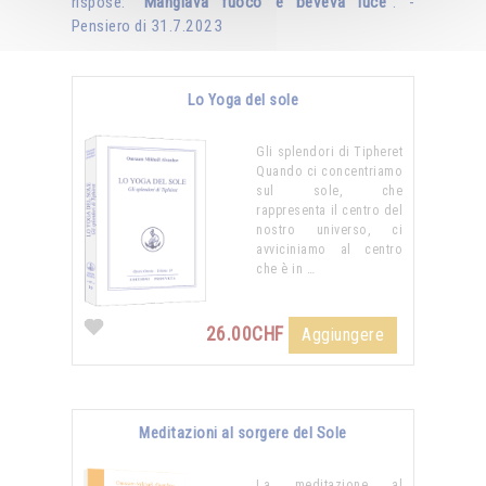
rispose: "
Mangiava fuoco e beveva luce
". -
Pensiero di 31.7.2023
Lo Yoga del sole
Gli splendori di Tipheret
Quando ci concentriamo
sul sole, che
rappresenta il centro del
nostro universo, ci
avviciniamo al centro
che è in …
26.00CHF
Aggiungere
Meditazioni al sorgere del Sole
La meditazione al