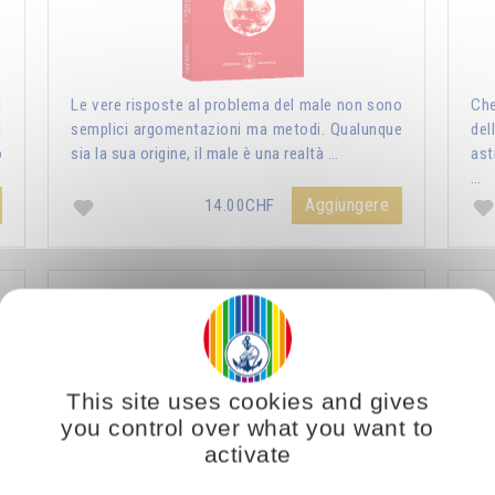
l
Le vere risposte al problema del male non sono
Che
d
semplici argomentazioni ma metodi. Qualunque
del
o
sia la sua origine, il male è una realtà …
ast
…
Aggiungere
14.00CHF
Natura umana e natura divina
This site uses cookies and gives
you control over what you want to
activate