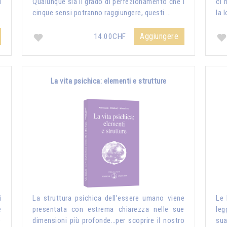
i
Qualunque sia il grado di perfezionamento che i
ci 
cinque sensi potranno raggiungere, questi …
la 
Aggiungere
14.00CHF
La vita psichica: elementi e strutture
i
La struttura psichica dell’essere umano viene
Le 
e
presentata con estrema chiarezza nelle sue
leg
e
dimensioni più profonde…per scoprire il nostro
sua