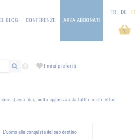
FR
DE
IT
EL BLOG
CONFERENZE
AREA ABBONATI
1
I miei preferiti
anhov
. Questi libri, molto apprezzati da tutti i nostri lettori,
L’uomo alla conquista del suo destino