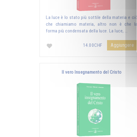
La luce è lo stato più sottile della materia e ci
che chiamiamo materia, altro non è che l
forma più condensata della luce. La luce, …
Aggiungere
14.00CHF
Il vero Insegnamento del Cristo