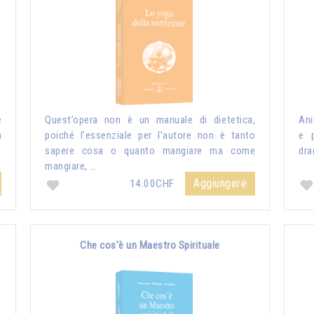
e
Quest’opera non è un manuale di dietetica,
Ani
a
poiché l’essenziale per l’autore non è tanto
e p
sapere cosa o quanto mangiare ma come
dra
mangiare, …
Aggiungere
14.00CHF
Che cos'è un Maestro Spirituale