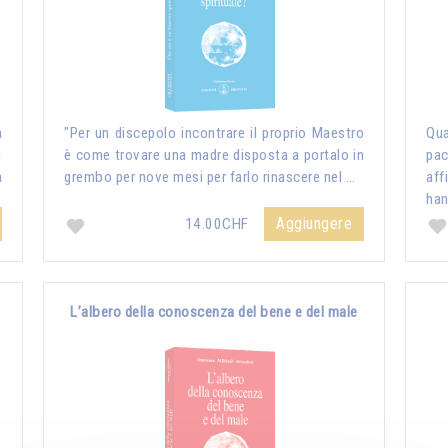
a
"Per un discepolo incontrare il proprio Maestro
Qua
i
è come trovare una madre disposta a portalo in
pac
a
grembo per nove mesi per farlo rinascere nel …
aff
ha
Aggiungere
14.00CHF
L’albero della conoscenza del bene e del male