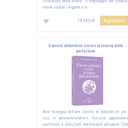
l’ossatura della realtà….Il linguaggio dei simbol
rende visibili i legami e le …
Aggiungere
14.00CHF
Il lavoro alchemico ovvero la ricerca della
perfezione
Non bisogna lottare contro le debolezze ed 
vizi, vi annienterebbero. Occorre apprender
piuttosto a utilizzarli mettendoli all’opera. Ch