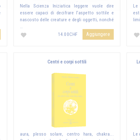
o
Nella Scienza Iniziatica leggere vuole dire
Le 
è
essere capaci di decifrare l’aspetto sottile e
es
nascosto delle creature e degli oggetti, nonché
lim
…
Aggiungere
14.00CHF
Centri e corpi sottili
L
,
aura, plesso solare, centro hara, chakra….
Le 