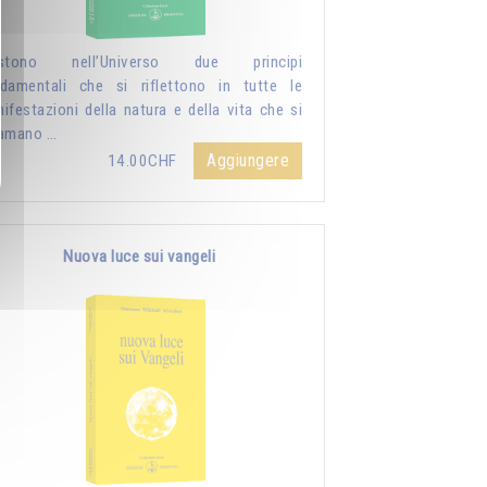
istono nell’Universo due principi
damentali che si riflettono in tutte le
ifestazioni della natura e della vita che si
iamano …
Aggiungere
14.00CHF
Nuova luce sui vangeli