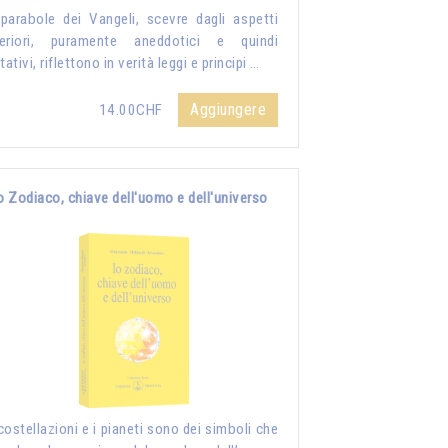
parabole dei Vangeli, scevre dagli aspetti
teriori, puramente aneddotici e quindi
itativi, riflettono in verità leggi e principi …
Aggiungere
14.00CHF
o Zodiaco, chiave dell'uomo e dell'universo
costellazioni e i pianeti sono dei simboli che