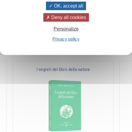
OK, accept all
ò
L’uomo è quell’essere che l’evoluzione ha
Es
Deny all cookies
a
posto al limite fra il mondo animale e quello
fon
Personalize
divino. La sua natura è quindi duplice ed è …
man
ch
Privacy policy
Aggiungere
14.00CHF
I segreti del libro della natura