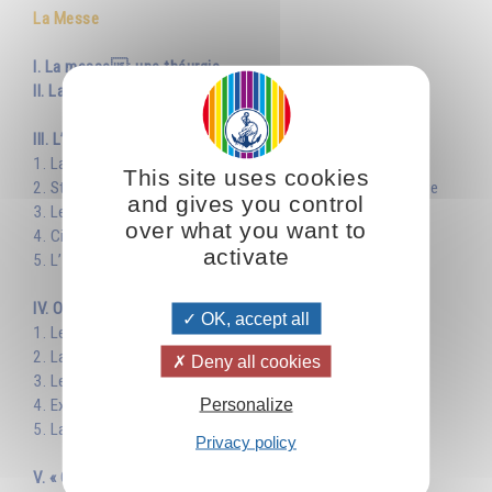
La Messe
I. La messe: une théurgie
II. La croix, symbole cosmique
III. L’entrée dans un espace sacré
1. La lampe qui doit toujours brûler
This site uses cookies
2. Statues et images saintes: des supports pour la prière
and gives you control
3. Les vierges noires
over what you want to
4. Cierges et bougies
activate
5. L’encens
IV. Objets, gestes et paroles du rituel
OK, accept all
1. Les vêtements sacerdotaux
2. La montée à l’autel
Deny all cookies
3. Les vertus de l’eau
Personalize
4. Exorciser, sanctifier et consacrer les objets
5. La bénédiction: les pouvoirs de la main
Privacy policy
V. « Ceci est mon corps… Ceci est mon sang »