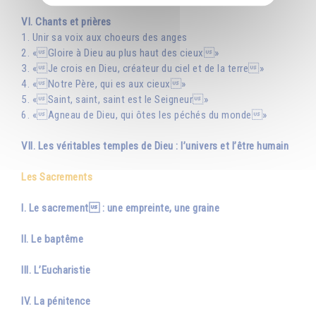
VI. Chants et prières
1. Unir sa voix aux choeurs des anges
2. «Gloire à Dieu au plus haut des cieux»
3. «Je crois en Dieu, créateur du ciel et de la terre»
4. «Notre Père, qui es aux cieux»
5. «Saint, saint, saint est le Seigneur»
6. «Agneau de Dieu, qui ôtes les péchés du monde»
VII. Les véritables temples de Dieu : l’univers et l’être humain
Les Sacrements
I. Le sacrement : une empreinte, une graine
II. Le baptême
III. L’Eucharistie
IV. La pénitence