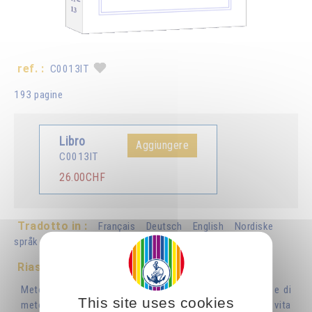
ref. :
C0013IT
193 pagine
Libro
Aggiungere
C0013IT
26.00CHF
Tradotto in :
Français
Deutsch
English
Nordiske
språk
Español
Português
Nederlands
Românã
Riassunto
Metodi, esercizi, formule, preghiere. Raccolta di esercizi e di
This site uses cookies
metodi semplici ed efficaci, riguardanti il rapporto con la vita