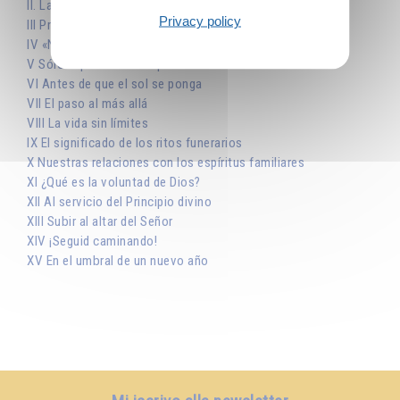
II. Las dos manos de Dios
Privacy policy
III Programa para el día y programa para la eternidad
IV «No os preocupéis del mañana»
V Sólo el presente nos pertenece
VI Antes de que el sol se ponga
VII El paso al más allá
VIII La vida sin límites
IX El significado de los ritos funerarios
X Nuestras relaciones con los espíritus familiares
XI ¿Qué es la voluntad de Dios?
XII Al servicio del Principio divino
XIII Subir al altar del Señor
XIV ¡Seguid caminando!
XV En el umbral de un nuevo año