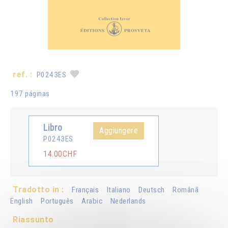
ref. :
P0243ES
197 páginas
Libro
Aggiungere
P0243ES
14.00CHF
Tradotto in :
Français
Italiano
Deutsch
Românã
English
Português
Arabic
Nederlands
Riassunto