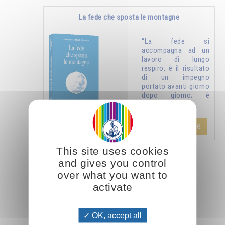
La fede che sposta le montagne
“La fede si
accompagna ad un
lavoro di lungo
respiro, è il risultato
di un impegno
portato avanti giorno
dopo giorno; è
qualche cosa di …
Aggiungere
14.00CHF
This site uses cookies
and gives you control
Scoprite altri articoli su questo tema:
over what you want to
activate
OK, accept all