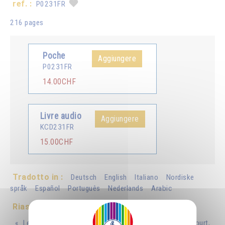
ref. :
P0231FR
216 pages
Poche
Aggiungere
P0231FR
14.00CHF
Livre audio
Aggiungere
KCD231FR
15.00CHF
Tradotto in :
Deutsch
English
Italiano
Nordiske
språk
Español
Português
Nederlands
Arabic
Riassunto
« Le bonheur est comme une balle après laquelle on court,