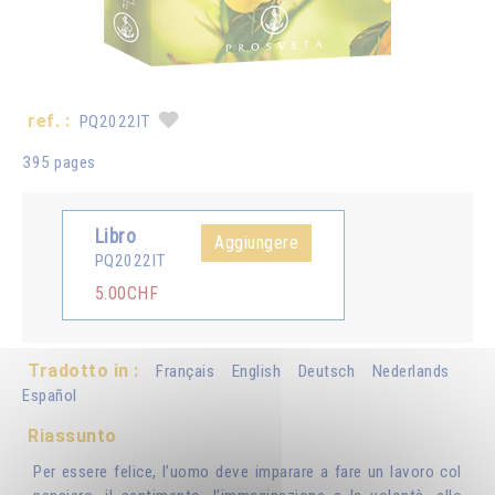
ref. :
PQ2022IT
395 pages
Libro
Aggiungere
PQ2022IT
5.00CHF
Tradotto in :
Français
English
Deutsch
Nederlands
Español
Riassunto
Per essere felice, l’uomo deve imparare a fare un lavoro col