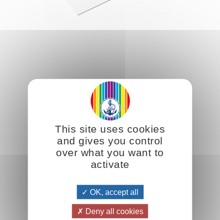
ref. :
RC9601AN
Size 11 x 16 cm
This site uses cookies
Libro
and gives you control
Aggiungere
RC9601AN
over what you want to
activate
6.00CHF
OK, accept all
Deny all cookies