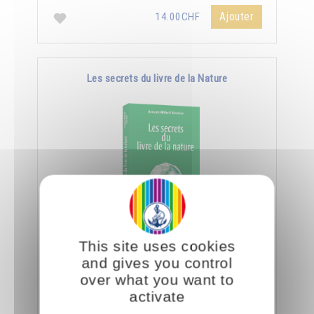
Ajouter
14.00CHF
Les secrets du livre de la Nature
En spiritualité, lire c'est être capable de
This site uses cookies
déchiffrer le côté subtil et caché des objets et
and gives you control
des créatures.
over what you want to
activate
Ajouter
14.00CHF