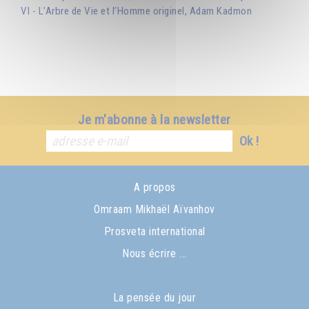
VI - L’Arbre de Vie et l’Homme originel, Adam Kadmon
Je m'abonne à la newsletter
Ok !
A propos
Omraam Mikhaël Aïvanhov
Prosveta international
Nous écrire ...
La pensée du jour