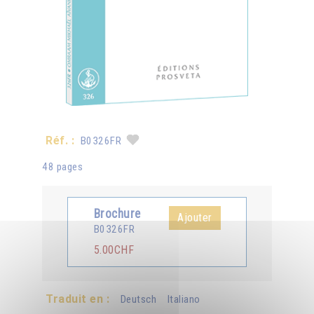
Réf. :
B0326FR
48 pages
Brochure
Ajouter
B0326FR
5.00CHF
Traduit en :
Deutsch
Italiano