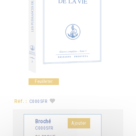
Feuilleter
Réf. :
C0005FR
Broché
Ajouter
C0005FR