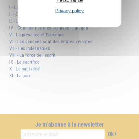
I - La vie
Privacy policy
II - Caractère et tempérament
III - Le bien et le mal
IV - Comment se mesurer avec le dragon
V - La présence et l'absence
VI - Les pensées sont des entités vivantes
VII - Les indésirables
VIII - La force de l'esprit
IX - Le sacrifice
X - Le haut idéal
XI - La paix
Je m'abonne à la newsletter
Ok !