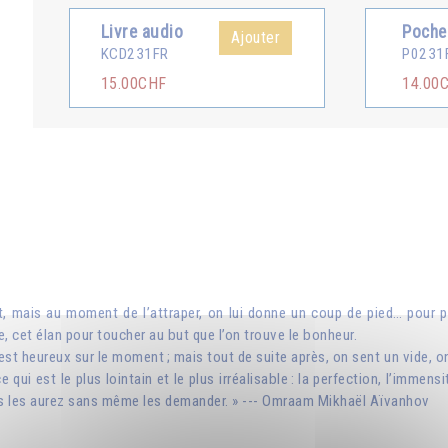
Livre audio
Poche
Ajouter
KCD231FR
P0231
15.00CHF
14.00
 mais au moment de l’attraper, on lui donne un coup de pied… pour pou
e, cet élan pour toucher au but que l’on trouve le bonheur.
on est heureux sur le moment ; mais tout de suite après, on sent un vide, 
 qui est le plus lointain et le plus irréalisable : la perfection, l’immens
ous les aurez sans même les demander. » --- Omraam Mikhaël Aïvanhov