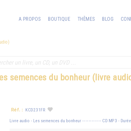
A PROPOS
BOUTIQUE
THÈMES
BLOG
CON
udio)
es semences du bonheur (livre audi
Réf. :
KCD231FR
Livre audio - Les semences du bonheur ------------ CD MP3 - Durée t