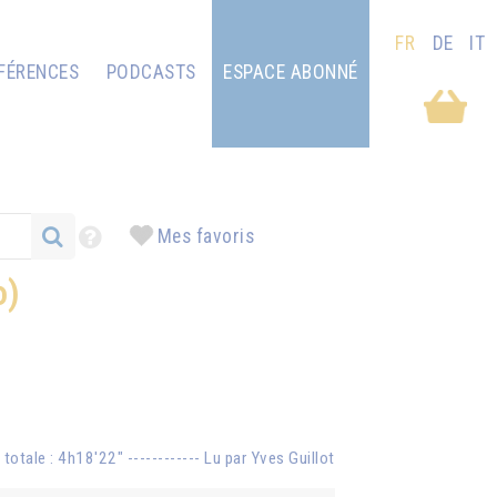
FR
DE
IT
FÉRENCES
PODCASTS
ESPACE ABONNÉ
Mes favoris
o)
otale : 4h18'22" ------------ Lu par Yves Guillot