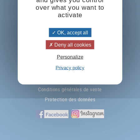
over what you want to
Prosveta international
activate
Nous écrire ...
OK, accept all
La pensée du jour
Deny all cookies
Télécharger le catalogue
Personalize
Nos parutions les plus récentes
Privacy policy
Catalogue autres langues
Conditions générales de vente
Protection des données