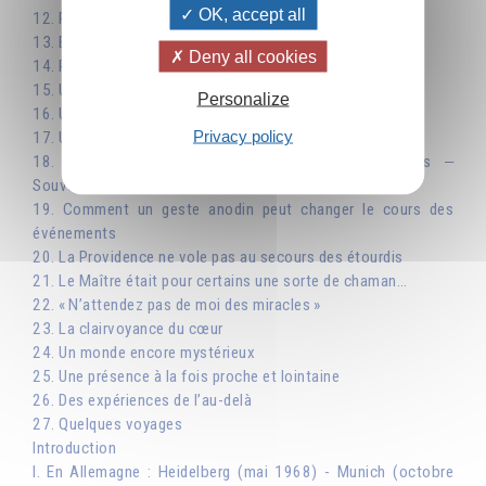
OK, accept all
12. Philosophe, mais surtout pédagogue
13. Enfants et adolescents
Deny all cookies
14. Préserver l’harmonie dans les familles
15. Un excellent conseiller d’orientation !…
Personalize
16. Un Maître spirituel dans la société
Privacy policy
17. Un auditoire très divers
18. La compréhension intuitive des cœurs simples ‒
Souvenirs de Castelrama
19. Comment un geste anodin peut changer le cours des
événements
20. La Providence ne vole pas au secours des étourdis
21. Le Maître était pour certains une sorte de chaman…
22. « N’attendez pas de moi des miracles »
23. La clairvoyance du cœur
24. Un monde encore mystérieux
25. Une présence à la fois proche et lointaine
26. Des expériences de l’au-delà
27. Quelques voyages
Introduction
I. En Allemagne : Heidelberg (mai 1968) - Munich (octobre