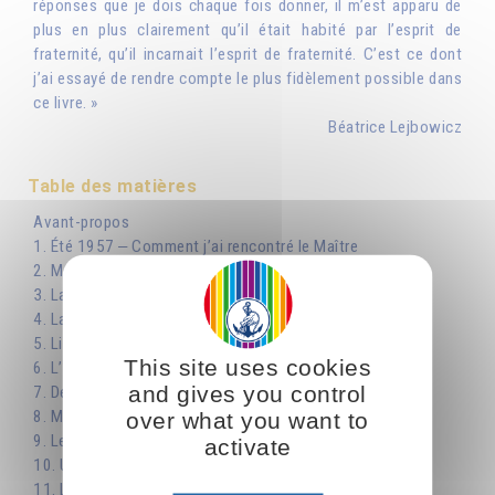
réponses que je dois chaque fois donner, il m’est apparu de
plus en plus clairement qu’il était habité par l’esprit de
fraternité, qu’il incarnait l’esprit de fraternité. C’est ce dont
j’ai essayé de rendre compte le plus fidèlement possible dans
ce livre. »
Béatrice Lejbowicz
Table des matières
Avant-propos
1. Été 1957 ‒ Comment j’ai rencontré le Maître
2. Mes premières années auprès du Maître
3. La Fraternité Blanche Universelle en France
4. La fraternité : son fondement dans les Évangiles
5. Liberté, Égalité, Fraternité
This site uses cookies
6. L’esprit de fraternité, une conscience de l’universel
and gives you control
7. Des foyers de lumière
8. Mon apprentissage de secrétaire
over what you want to
9. Le Maître dans la vie quotidienne
activate
10. Un enseignement oral
11. L’éblouissement d’une première rencontre, et après…