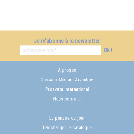
Je m'abonne à la newsletter
Ok !
A propos
Omraam Mikhaël Aïvanhov
Prosveta international
Nous écrire ...
La pensée du jour
Télécharger le catalogue