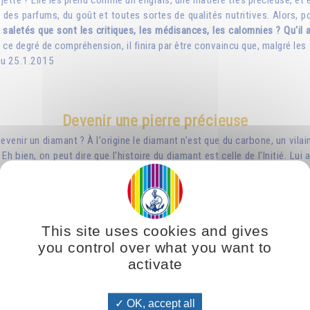
ui jette ? Elle les prend comme un engrais, une matière très précieuse, et e
, des parfums, du goût et toutes sortes de qualités nutritives. Alors, po
saletés que sont les critiques, les médisances, les calomnies ? Qu'il a
 à ce degré de compréhension, il finira par être convaincu que, malgré le
 du 25.1.2015
Devenir une pierre précieuse
nir un diamant ? À l'origine le diamant n'est que du carbone, un vilain
Eh bien, on peut dire que l'histoire du diamant est celle de l'Initié. Lui
– et à la grande température qu'il a fait naître en lui – son amour – il es
ou d'une divinité." - Pensée du 25.4.2021
This site uses cookies and gives
La Pierre Précieuse - Le trésor caché
you control over what you want to
activate
L’auteur nous montre
comment ces merveilles du
règne minéral, miroirs de
OK, accept all
la vie divine, peuvent être