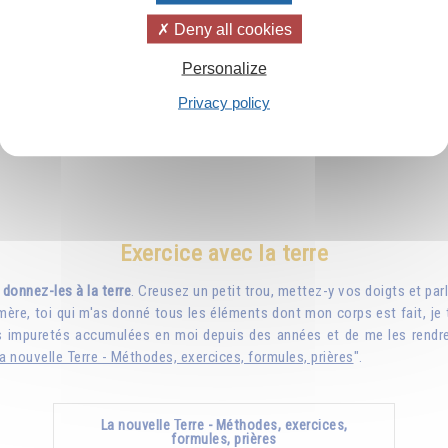
utilisées comme moyens
Deny all cookies
d’élévation...
Personalize
Privacy policy
39.00CHF
Ajouter
Exercice avec la terre
donnez-les à la terre
. Creusez un petit trou, mettez-y vos doigts et par
mère, toi qui m'as donné tous les éléments dont mon corps est fait, je t
les impuretés accumulées en moi depuis des années et de me les rendre
a nouvelle Terre - Méthodes, exercices, formules, prières
".
La nouvelle Terre - Méthodes, exercices,
formules, prières