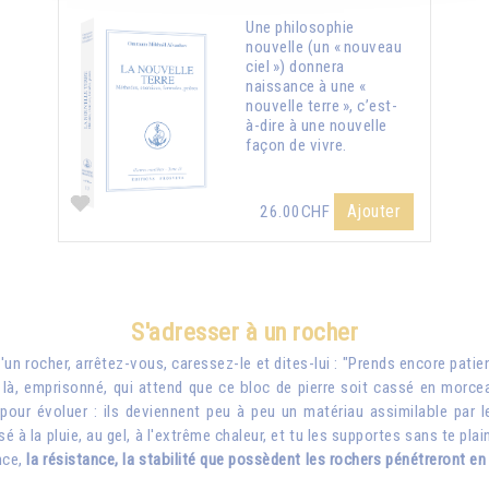
Une philosophie
nouvelle (un « nouveau
ciel ») donnera
naissance à une «
nouvelle terre », c’est-
à-dire à une nouvelle
façon de vivre.
Ajouter
26.00CHF
S'adresser à un rocher
un rocher, arrêtez-vous, caressez-le et dites-lui : "Prends encore patienc
à, emprisonné, qui attend que ce bloc de pierre soit cassé en morceaux
pour évoluer : ils deviennent peu à peu un matériau assimilable par l
é à la pluie, au gel, à l'extrême chaleur, et tu les supportes sans te pla
nce,
la résistance, la stabilité que possèdent les
rocher
s pénétreront en