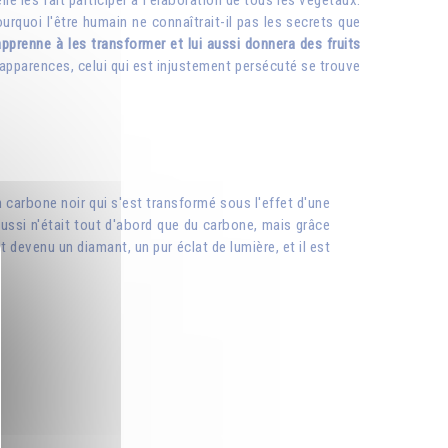
lle les fait participer à l'élaboration de tous les végétaux.
urquoi l'être humain ne connaîtrait-il pas les secrets que
pprenne à les transformer et lui aussi donnera des fruits
s apparences, celui qui est injustement persécuté se trouve
 carbone noir qui s'est transformé sous l'effet d'une
 aussi n'était tout d'abord que du carbone, mais grâce
t devenu un diamant, un pur éclat de lumière, et il est