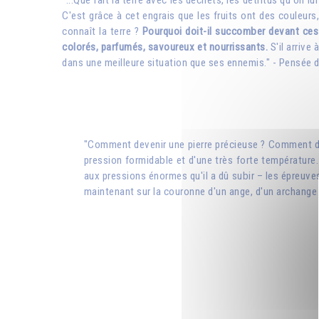
"...Que fait la terre avec les déchets, les détritus qu'on l
C'est grâce à cet engrais que les fruits ont des couleurs
connaît la terre ?
Pourquoi doit-il succomber devant ces 
colorés, parfumés, savoureux et nourrissants.
S'il arrive
dans une meilleure situation que ses ennemis." - Pensée
"Comment devenir une pierre précieuse ? Comment deve
pression formidable et d'une très forte température. 
aux pressions énormes qu'il a dû subir – les épreuves 
maintenant sur la couronne d'un ange, d'un archange 