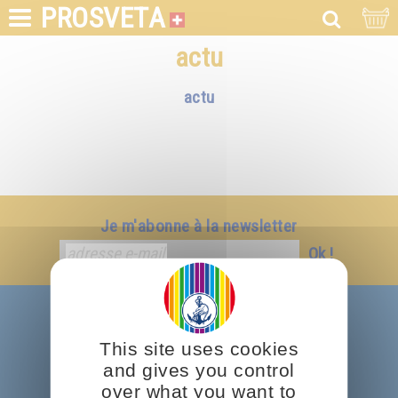
PROSVETA
actu
actu
Je m'abonne à la newsletter
Ok !
A propos
Omraam Mikhaël Aïvanhov
This site uses cookies
and gives you control
Prosveta international
over what you want to