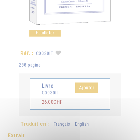
Feuilleter
Réf. :
C0030IT
288 pagine
Livre
Ajouter
C0030IT
26.00CHF
Traduit en :
Français
English
Extrait