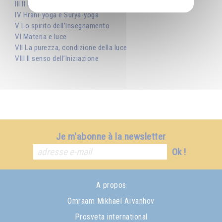
III Il lavoro alla Scuola divina
IV Hrani-yoga e Surya-yoga
V Lo spirito dell’Insegnamento
VI Materia e luce
VII La purezza, condizione della luce
VIII Il senso dell’Iniziazione
Je m'abonne à la newsletter
Ok !
A propos
Omraam Mikhaël Aïvanhov
Prosveta international