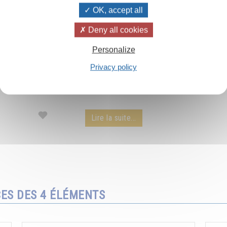
OK, accept all
Deny all cookies
Les rayons du soleil
Personalize
Privacy policy
Le pouvoir extraordinaire des rayons du soleil
par Omraam Mikhaël Aïvanhov - extrait d'une
conférence audio.
Lire la suite...
CES DES 4 ÉLÉMENTS