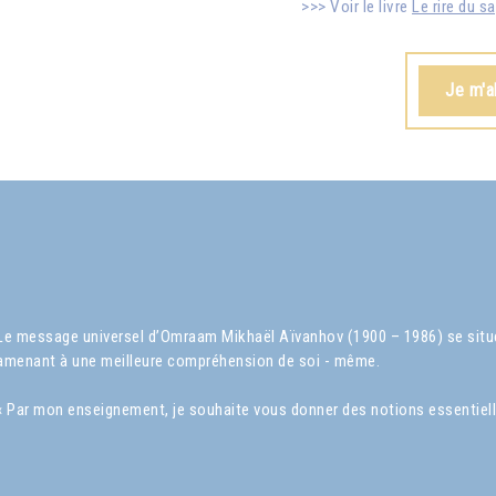
Voir le livre
Le rire du s
Je m'a
Le message universel d’Omraam Mikhaël Aïvanhov (1900 – 1986) se situe 
amenant à une meilleure compréhension de soi - même.
« Par mon enseignement, je souhaite vous donner des notions essentielles s