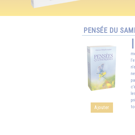
PENSÉE DU SAME
mé
l'
n'
ne
pa
c'
le
pr
to
Ajouter