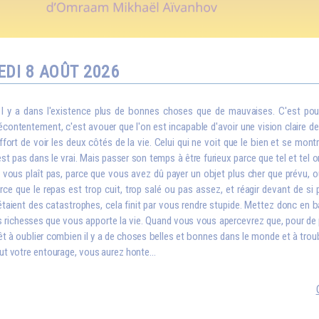
DI 8 AOÛT 2026
I
l y a dans l'existence plus de bonnes choses que de mauvaises. C'est pou
contentement, c'est avouer que l'on est incapable d'avoir une vision claire de la
effort de voir les deux côtés de la vie. Celui qui ne voit que le bien et se montr
est pas dans le vrai. Mais passer son temps à être furieux parce que tel et tel o
 vous plaît pas, parce que vous avez dû payer un objet plus cher que prévu
rce que le repas est trop cuit, trop salé ou pas assez, et réagir devant de s
étaient des catastrophes, cela finit par vous rendre stupide. Mettez donc en 
s richesses que vous apporte la vie. Quand vous vous apercevrez que, pour de 
êt à oublier combien il y a de choses belles et bonnes dans le monde et à troubl
ut votre entourage, vous aurez honte...