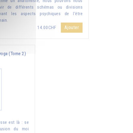
mme un anatomiste, nous pouvons nous
vir de différents schémas ou divisions
ivant les aspects psychiques de l'être
ain.
Ajouter
14.00CHF
 yoga (Tome 2)
sse est là : se
 fusion du moi