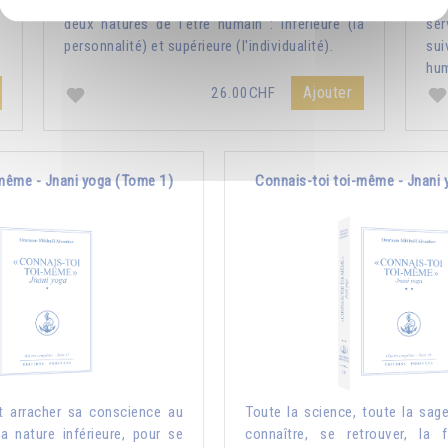
a
Cette clef repose sur la compréhension des
Co
deux natures de l'être humain : inférieure (la
ser
personnalité) et supérieure (l'individualité).
su
hum
Ajouter
26.00CHF
même - Jnani yoga (Tome 1)
Connais-toi toi-même - Jnani
t arracher sa conscience au
Toute la science, toute la sage
sa nature inférieure, pour se
connaître, se retrouver, la