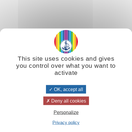
Quelques références sur le sujet
This site uses cookies and gives
La clef essentielle pour résoudre les problèmes
you control over what you want to
de l'existence
activate
OK, accept all
Deny all cookies
Personalize
Privacy policy