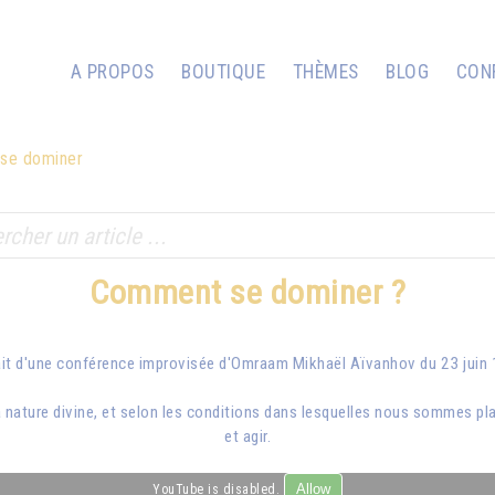
A PROPOS
BOUTIQUE
THÈMES
BLOG
CON
se dominer
Comment se dominer ?
ait d'une conférence improvisée d'
Omraam Mikhaël Aïvanhov
du 23 juin
nature divine, et selon les conditions dans lesquelles nous sommes placé
et agir.
Allow
YouTube is disabled.