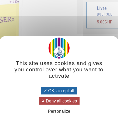
Livre
B0313DE
5.00CHF
Traduit en :
França
This site uses cookies and gives
you control over what you want to
activate
OK, accept all
 von allen Christen gesprochen wird. Es ist das Vaterunser oder auch '
chon lange vor ihm existierte. Aber er hat es so stark zusammengefasst,
Deny all cookies
Personalize
commandé :