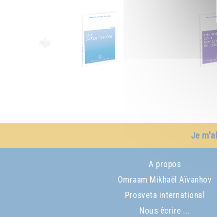
Je m'a
A propos
Omraam Mikhaël Aïvanhov
Prosveta international
Nous écrire ...