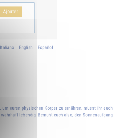
Ajouter
Italiano
English
Español
t, um euren physischen Körper zu ernähren, müsst ihr euch
ihr wahrhaft lebendig. Bemüht euch also, den Sonnenaufgang