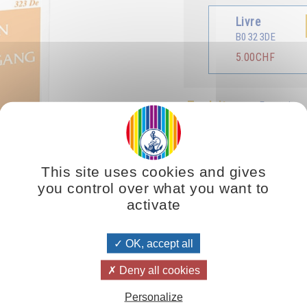
Livre
B0323DE
5.00CHF
Traduit en :
Français
This site uses cookies and gives
you control over what you want to
activate
e Nahrung gibt. Genauso wie ihr jeden Tag Brot esst und Wasser trink
OK, accept all
cht, um eure spirituellen Körper zu ernähren. Auf diese Weise werdet 
Deny all cookies
 Mal sehen, und er wird euch immer neu erscheinen.
Personalize