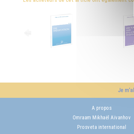
Les acheteurs de cet article ont également 
Je m'a
A propos
Omraam Mikhaël Aïvanhov
Prosveta international