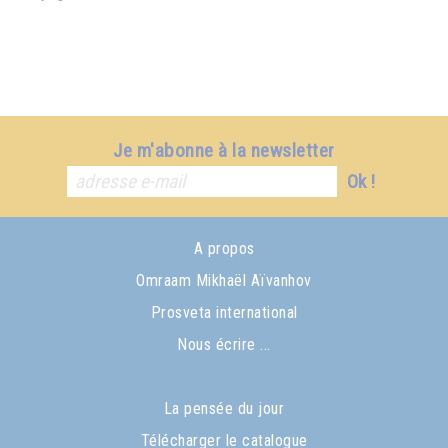
Je m'abonne à la newsletter
Ok !
A propos
Omraam Mikhaël Aïvanhov
Prosveta international
Nous écrire ...
La pensée du jour
Télécharger le catalogue