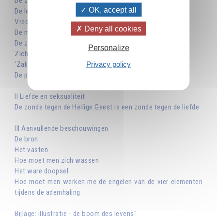
De zuiverheid en de drie werelden
OK, accept all
De levensstroom
Vrede en zuiverheid
Deny all cookies
De magische krach van het vertrouwen
De zuiverheid van het woord
Personalize
Zich verheffen om de zuiverheid te vinden
Privacy policy
‘Zalig zijn de zuiveren van hart…’
De poorten van het hemelse Jeruzalem
II Liefde en seksualiteit
De zonde tegen de Heilige Geest is een zonde tegen de liefde
III Aanvullende beschouwingen
De bron
Het vasten
Hoe moet men zich wassen
Het ware doopsel
Hoe moet men werken me de engelen van de vier elementen
tijdens de ademhaling
Bijlage: illustratie - de boom des levens"