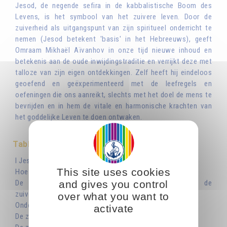
Jesod, de negende sefira in de kabbalistische Boom des
Levens, is het symbool van het zuivere leven. Door de
zuiverheid als uitgangspunt van zijn spiritueel onderricht te
nemen (Jesod betekent 'basis' in het Hebreeuws), geeft
Omraam Mikhaël Aïvanhov in onze tijd nieuwe inhoud en
betekenis aan de oude inwijdingstraditie en verrijkt deze met
talloze van zijn eigen ontdekkingen. Zelf heeft hij eindeloos
geoefend en geëxperimenteerd met de leefregels en
oefeningen die ons aanreikt, slechts met het doel de mens te
bevrijden en in hem de vitale en harmonische krachten van
het goddelijke Leven te doen ontwaken.
Table des matières
I Jesod weerspiegelt de deugden van de andere Sefiroth
This site uses cookies
Hoe de zuiverheid begrijpen
and gives you control
De voeding, uitgangspunt voor het bestuderen van de
zuiverheid
over what you want to
Onderscheid maken
activate
De zuiverheid en het geestelijk leven