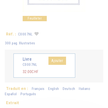
Feuilleter
Réf. :
C0007NL
300 pag. Illustraties
Livre
Ajouter
C0007NL
32.00CHF
Traduit en :
Français
English
Deutsch
Italiano
Español
Português
Extrait