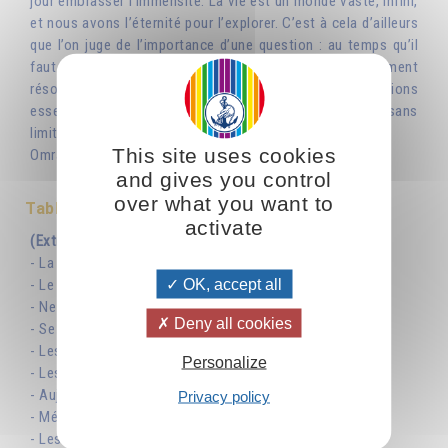
jour embrasser l’immensité. La vie est un monde vaste, infini,
et nous avons l’éternité pour l’explorer. C’est à cela d’ailleurs
que l’on juge de l’importance d’une question : au temps qu’il
faut pour en faire le tour. Une question qui est rapidement
résolue n’est pas une question essentielle. Les questions
essentielles se confondent avec la vie, et la vie est sans
limites. »
This site uses cookies
Omraam Mikhaël Aïvanhov
and gives you control
over what you want to
Table des matières
activate
(Extraits)
- La science de la vie est seule essentielle
OK, accept all
- Le réveil, importance de cet instant
- Ne pas rester devant une porte fermée
Deny all cookies
- Se détendre, trois exercices
- Les moments précieux à prolonger
Personalize
- Les efforts qui nous maintiennent vivants
- Aujourd’hui détermine demain
Privacy policy
- Méditer : ralentir la marche du temps
- Les pensées sont des entités vivantes