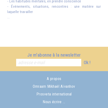
- Les habitudes mentales, en prendre conscience
- Événements, situations, rencontres : une matière sur
laquelle travailler
...
Je m'abonne à la newsletter
Ok !
A propos
Omraam Mikhaël Aïvanhov
Prosveta international
Nous écrire ...