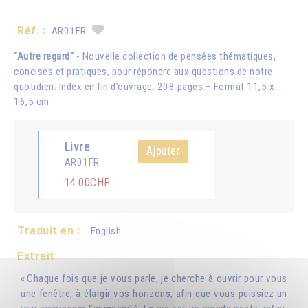
Réf. :
AR01FR
"Autre regard"
- Nouvelle collection de pensées thématiques,
concises et pratiques, pour répondre aux questions de notre
quotidien. Index en fin d’ouvrage. 208 pages – Format 11,5 x
16,5 cm
Livre
Ajouter
AR01FR
14.00CHF
Traduit en :
English
Extrait
« Chaque fois que je vous parle, je cherche à ouvrir pour vous
une fenêtre, à élargir vos horizons, afin que vous puissiez un