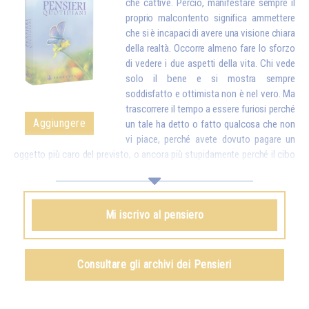
che cattive. Perciò, manifestare sempre il
proprio malcontento significa ammettere
che si è incapaci di avere una visione chiara
della realtà. Occorre almeno fare lo sforzo
di vedere i due aspetti della vita. Chi vede
solo il bene e si mostra sempre
soddisfatto e ottimista non è nel vero. Ma
trascorrere il tempo a essere furiosi perché
Aggiungere
un tale ha detto o fatto qualcosa che non
vi piace, perché avete dovuto pagare un
oggetto più caro del previsto, o ancora più stupidamente perché il cibo
è troppo cotto, troppo salato o non lo è abbastanza, e reagire davanti a
questi piccoli inconvenienti come se fossero delle catastrofi, ebbene,
ciò finisce per rendervi stupidi. Mettete dunque a confronto quei
Mi iscrivo al pensiero
dettagli con tutte le ricchezze che la vita vi dà. Quando vi accorgerete
che, per delle piccole contrarietà, siete pronti a dimenticare quante cose
belle e buone ci sono nel mondo e a turbare la vita della vostra famiglia
e di tutti quelli che vi stanno intorno, proverete vergogna…*
Consultare gli archivi dei Pensieri
Omraam Mikhaël Aïvanhov