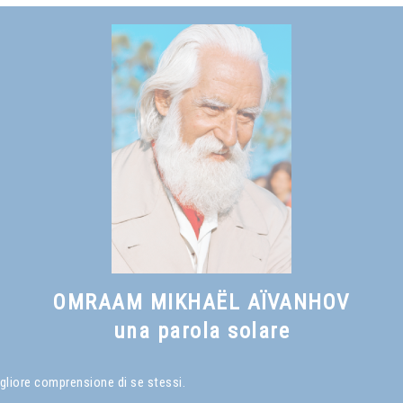
Vedi anche
Il sorriso del saggio
, capitolo I
OMRAAM MIKHAËL AÏVANHOV
una parola solare
gliore comprensione di se stessi.